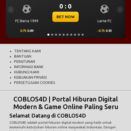
0 : 0
Previous
Next
BET NOW
B
Larne FC
Bodo Glimt
-0.75
0.93
0.75
0.77
TENTANG KAMI
BANTUAN
PERATURAN
INFORMASI BANK
HUBUNGI KAMI
KEBIJAKAN PRIVASI
PERSETUJUAN COOKIES
COBLOS4D | Portal Hiburan Digital
Modern & Game Online Paling Seru
Selamat Datang di
COBLOS4D
COBLOS4D adalah portal hiburan digital modern yang hadir untuk
memenuhi kebutuhan hiburan online masyarakat Indonesia. Dengan